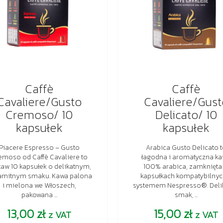
Caffè
Caffè
Cavaliere/Gusto
Cavaliere/Gust
Cremoso/ 10
Delicato/ 10
kapsułek
kapsułek
Piacere Espresso – Gusto
Arabica Gusto Delicato 
emoso od Caffè Cavaliere to
łagodna i aromatyczna k
taw 10 kapsułek o delikatnym,
100% arabica, zamknięta
amitnym smaku. Kawa palona
kapsułkach kompatybilnyc
i mielona we Włoszech,
systemem Nespresso®. Deli
pakowana ...
smak, ...
13,00
zł
15,00
zł
z VAT
z VAT