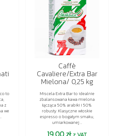
Caffè
ati
Cavaliere/Extra Bar
Mielona/ 0,25 kg
co to
Miscela Extra Bar to idealnie
ca,
zbalansowana kawa mielona
na z
łącząca 50% arabiki i 50%
na we
robusty. Klasyczne włoskie
.
espresso o bogatym smaku,
umiarkowanej ...
19,00
zł
z VAT