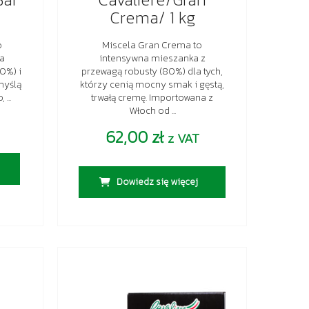
Crema/ 1 kg
o
Miscela Gran Crema to
na
intensywna mieszanka z
0%) i
przewagą robusty (80%) dla tych,
myślą
którzy cenią mocny smak i gęstą,
...
trwałą cremę. Importowana z
Włoch od ...
62,00
zł
z VAT
Dowiedz się więcej