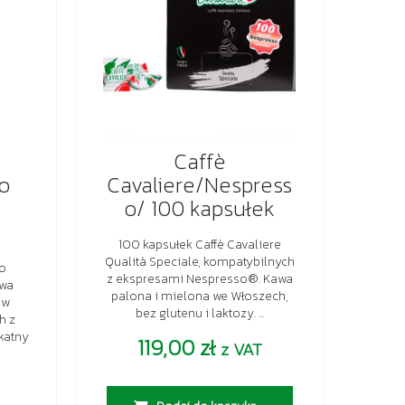
Caffè
o
Cavaliere/Nespress
o/ 100 kapsułek
100 kapsułek Caffè Cavaliere
Qualità Speciale, kompatybilnych
to
z ekspresami Nespresso®. Kawa
awa
palona i mielona we Włoszech,
 w
bez glutenu i laktozy. ...
h z
katny
119,00
zł
z VAT