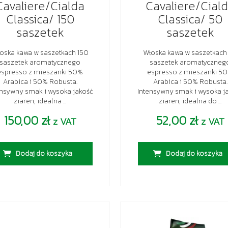
Cavaliere/Cialda
Cavaliere/Cial
Classica/ 150
Classica/ 50
saszetek
saszetek
oska kawa w saszetkach 150
Włoska kawa w saszetkach
saszetek aromatycznego
saszetek aromatyczneg
espresso z mieszanki 50%
espresso z mieszanki 5
Arabica i 50% Robusta.
Arabica i 50% Robusta.
ensywny smak i wysoka jakość
Intensywny smak i wysoka j
ziaren, idealna ...
ziaren, idealna do ...
150,00
zł
52,00
zł
z VAT
z VAT
Dodaj do koszyka
Dodaj do koszyka