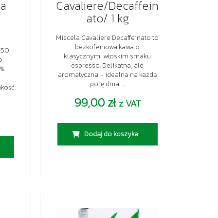
da
Cavaliere/Decaffein
ato/ 1 kg
Miscela Cavaliere Decaffeinato to
bezkofeinowa kawa o
 50
klasycznym, włoskim smaku
o
espresso. Delikatna, ale
0%
aromatyczna – idealna na każdą
porę dnia. ...
akość
99,00
zł
z VAT
Dodaj do koszyka