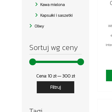
Kawa mielona
Kapsułki i saszetki
Oliwy
Wł
Sortuj wg ceny
Int
Cena
Cena
Cena:
10 zł
—
300 zł
min
max
Filtruj
Tagi