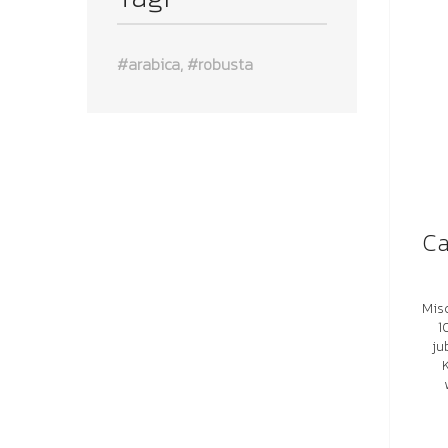
arabica
robusta
Ca
Misc
1
ju