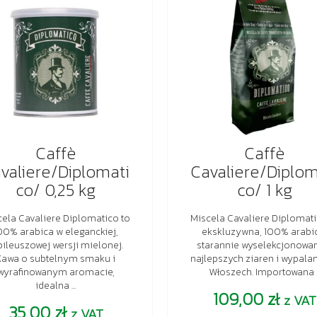
Caffè
Caffè
valiere/Diplomati
Cavaliere/Diplom
co/ 0,25 kg
co/ 1 kg
ela Cavaliere Diplomatico to
Miscela Cavaliere Diplomati
00% arabica w eleganckiej,
ekskluzywna, 100% arabi
bileuszowej wersji mielonej.
starannie wyselekcjonowa
Kawa o subtelnym smaku i
najlepszych ziaren i wypala
wyrafinowanym aromacie,
Włoszech. Importowana ..
idealna ...
109,00
zł
z VAT
35,00
zł
z VAT