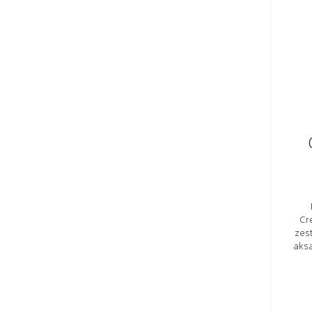
Cr
zes
aks