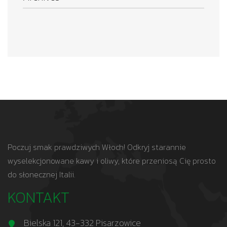
Poczuj smak prawdziwych Włoch! Odkryj starannie
wyselekcjonowane kawy i oliwy, które przeniosą Cię prosto
do słonecznej Italii.
KONTAKT
Bielska 121, 43-332 Pisarzowice